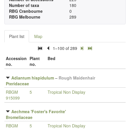
Number of taxa
180
RBG Cranbourne
0
RBG Melbourne
289
Plant list
Map
1–100 of 289
Accession
Plant
Bed
no.
no.
Adiantum hispidulum
–
Rough Maidenhair
Pteridaceae
RBGM
5
Tropical Non Display
915099
Aechmea 'Foster's Favorite'
Bromeliaceae
RBGM
5
Tropical Non Display